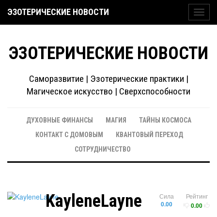
ЭЗОТЕРИЧЕСКИЕ НОВОСТИ
Toggl
navig
ЭЗОТЕРИЧЕСКИЕ НОВОСТИ
Саморазвитие | Эзотерические практики |
Магическое искусство | Сверхспособности
ДУХОВНЫЕ ФИНАНСЫ
МАГИЯ
ТАЙНЫ КОСМОСА
КОНТАКТ С ДОМОВЫМ
КВАНТОВЫЙ ПЕРЕХОД
СОТРУДНИЧЕСТВО
KayleneLayne
Сила
Рейтинг
0.00
0.00