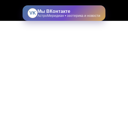
Мы ВКонтакте
VK
АстроМеридиан • эзотерика и новости