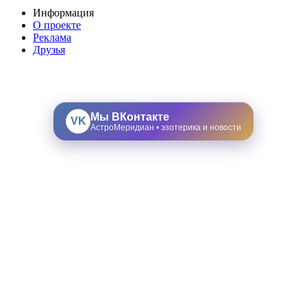
Информация
О проекте
Реклама
Друзья
Мы ВКонтакте
VK
АстроМеридиан • эзотерика и новости