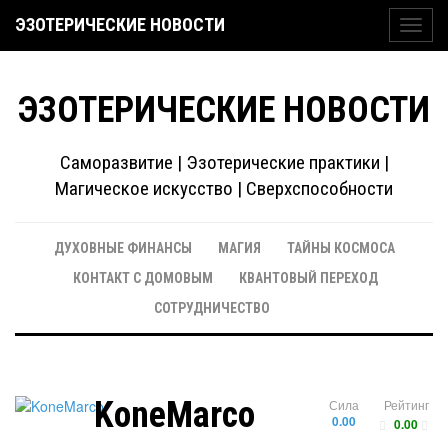
ЭЗОТЕРИЧЕСКИЕ НОВОСТИ
Toggl
navig
ЭЗОТЕРИЧЕСКИЕ НОВОСТИ
Саморазвитие | Эзотерические практики |
Магическое искусство | Сверхспособности
ДУХОВНЫЕ ФИНАНСЫ
МАГИЯ
ТАЙНЫ КОСМОСА
КОНТАКТ С ДОМОВЫМ
КВАНТОВЫЙ ПЕРЕХОД
СОТРУДНИЧЕСТВО
KoneMarco
Сила
Рейтинг
0.00
0.00