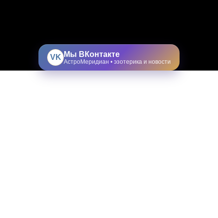
Мы ВКонтакте
VK
АстроМеридиан • эзотерика и новости