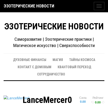
ЭЗОТЕРИЧЕСКИЕ НОВОСТИ
Toggl
navig
ЭЗОТЕРИЧЕСКИЕ НОВОСТИ
Саморазвитие | Эзотерические практики |
Магическое искусство | Сверхспособности
ДУХОВНЫЕ ФИНАНСЫ
МАГИЯ
ТАЙНЫ КОСМОСА
КОНТАКТ С ДОМОВЫМ
КВАНТОВЫЙ ПЕРЕХОД
СОТРУДНИЧЕСТВО
LanceMercer0
Сила
Рейтинг
0.00
0.00