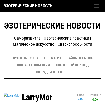
ЭЗОТЕРИЧЕСКИЕ НОВОСТИ
Toggl
navig
ЭЗОТЕРИЧЕСКИЕ НОВОСТИ
Саморазвитие | Эзотерические практики |
Магическое искусство | Сверхспособности
ДУХОВНЫЕ ФИНАНСЫ
МАГИЯ
ТАЙНЫ КОСМОСА
КОНТАКТ С ДОМОВЫМ
КВАНТОВЫЙ ПЕРЕХОД
СОТРУДНИЧЕСТВО
LarryMor
Сила
Рейтинг
0.00
0.00