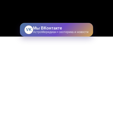
Мы ВКонтакте
VK
АстроМеридиан • эзотерика и новости