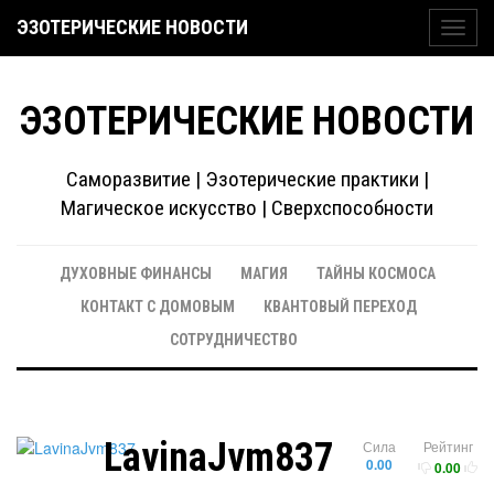
ЭЗОТЕРИЧЕСКИЕ НОВОСТИ
Toggl
navig
ЭЗОТЕРИЧЕСКИЕ НОВОСТИ
Саморазвитие | Эзотерические практики |
Магическое искусство | Сверхспособности
ДУХОВНЫЕ ФИНАНСЫ
МАГИЯ
ТАЙНЫ КОСМОСА
КОНТАКТ С ДОМОВЫМ
КВАНТОВЫЙ ПЕРЕХОД
СОТРУДНИЧЕСТВО
LavinaJvm837
Сила
Рейтинг
0.00
0.00