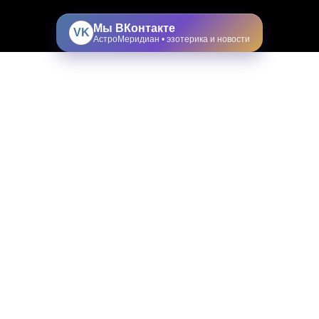
Мы ВКонтакте
VK
АстроМеридиан • эзотерика и новости