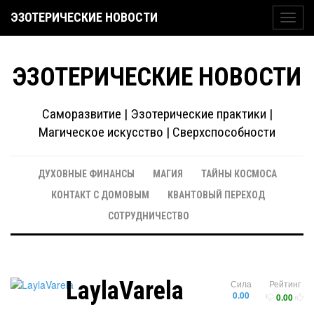
ЭЗОТЕРИЧЕСКИЕ НОВОСТИ
Toggl
navig
ЭЗОТЕРИЧЕСКИЕ НОВОСТИ
Саморазвитие | Эзотерические практики |
Магическое искусство | Сверхспособности
ДУХОВНЫЕ ФИНАНСЫ
МАГИЯ
ТАЙНЫ КОСМОСА
КОНТАКТ С ДОМОВЫМ
КВАНТОВЫЙ ПЕРЕХОД
СОТРУДНИЧЕСТВО
LaylaVarela
Сила
Рейтинг
0.00
0.00