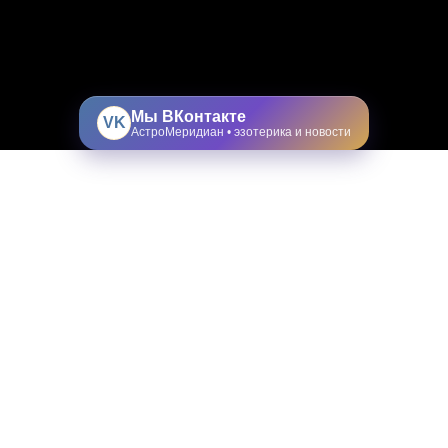
Мы ВКонтакте
VK
АстроМеридиан • эзотерика и новости