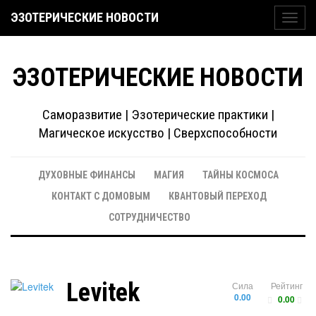
ЭЗОТЕРИЧЕСКИЕ НОВОСТИ
Toggl
navig
ЭЗОТЕРИЧЕСКИЕ НОВОСТИ
Саморазвитие | Эзотерические практики |
Магическое искусство | Сверхспособности
ДУХОВНЫЕ ФИНАНСЫ
МАГИЯ
ТАЙНЫ КОСМОСА
КОНТАКТ С ДОМОВЫМ
КВАНТОВЫЙ ПЕРЕХОД
СОТРУДНИЧЕСТВО
Levitek
Сила
Рейтинг
0.00
0.00