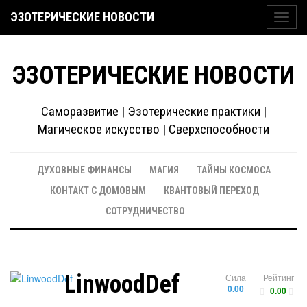
ЭЗОТЕРИЧЕСКИЕ НОВОСТИ
Toggl
navig
ЭЗОТЕРИЧЕСКИЕ НОВОСТИ
Саморазвитие | Эзотерические практики |
Магическое искусство | Сверхспособности
ДУХОВНЫЕ ФИНАНСЫ
МАГИЯ
ТАЙНЫ КОСМОСА
КОНТАКТ С ДОМОВЫМ
КВАНТОВЫЙ ПЕРЕХОД
СОТРУДНИЧЕСТВО
LinwoodDef
Сила
Рейтинг
0.00
0.00