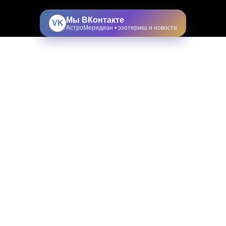
Мы ВКонтакте
VK
АстроМеридиан • эзотерика и новости