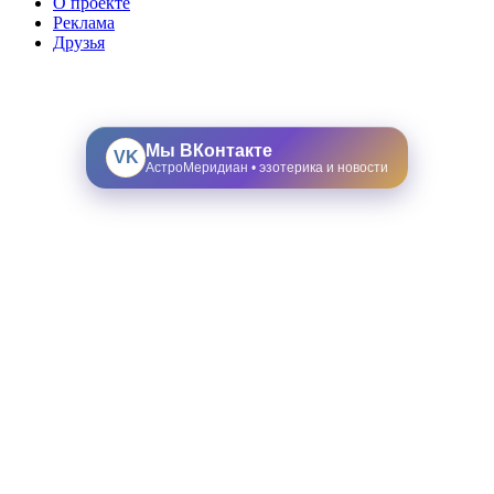
О проекте
Реклама
Друзья
Мы ВКонтакте
VK
АстроМеридиан • эзотерика и новости