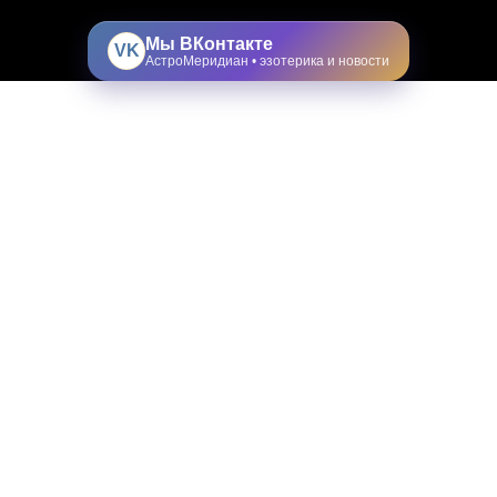
Мы ВКонтакте
VK
АстроМеридиан • эзотерика и новости