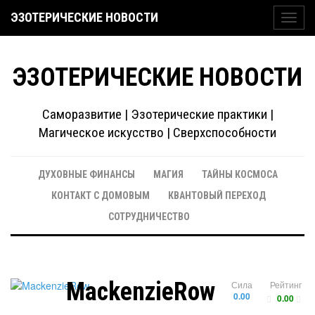
ЭЗОТЕРИЧЕСКИЕ НОВОСТИ
Toggl
navig
ЭЗОТЕРИЧЕСКИЕ НОВОСТИ
Саморазвитие | Эзотерические практики |
Магическое искусство | Сверхспособности
ДУХОВНЫЕ ФИНАНСЫ
МАГИЯ
ТАЙНЫ КОСМОСА
КОНТАКТ С ДОМОВЫМ
КВАНТОВЫЙ ПЕРЕХОД
СОТРУДНИЧЕСТВО
MackenzieRow
Сила
Рейтинг
0.00
0.00