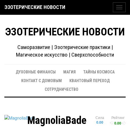
ЭЗОТЕРИЧЕСКИЕ НОВОСТИ
Toggl
navig
ЭЗОТЕРИЧЕСКИЕ НОВОСТИ
Саморазвитие | Эзотерические практики |
Магическое искусство | Сверхспособности
ДУХОВНЫЕ ФИНАНСЫ
МАГИЯ
ТАЙНЫ КОСМОСА
КОНТАКТ С ДОМОВЫМ
КВАНТОВЫЙ ПЕРЕХОД
СОТРУДНИЧЕСТВО
MagnoliaBade
Сила
Рейтинг
0.00
0.00