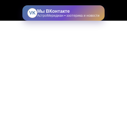
Мы ВКонтакте
VK
АстроМеридиан • эзотерика и новости