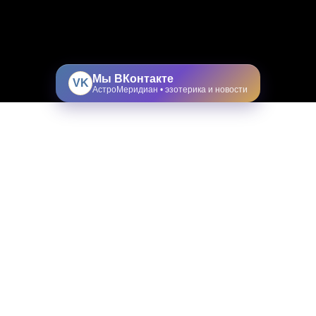
Мы ВКонтакте
VK
АстроМеридиан • эзотерика и новости