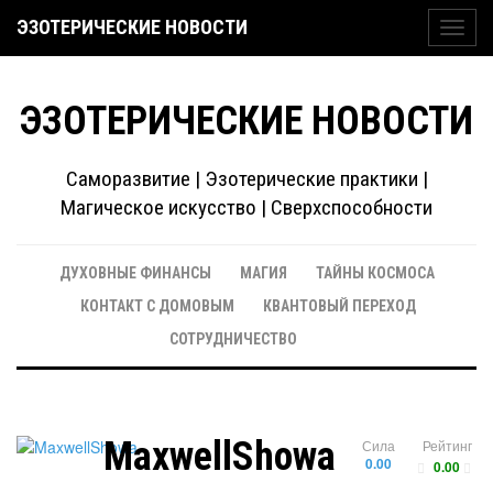
ЭЗОТЕРИЧЕСКИЕ НОВОСТИ
Toggl
navig
ЭЗОТЕРИЧЕСКИЕ НОВОСТИ
Саморазвитие | Эзотерические практики |
Магическое искусство | Сверхспособности
ДУХОВНЫЕ ФИНАНСЫ
МАГИЯ
ТАЙНЫ КОСМОСА
КОНТАКТ С ДОМОВЫМ
КВАНТОВЫЙ ПЕРЕХОД
СОТРУДНИЧЕСТВО
MaxwellShowa
Сила
Рейтинг
0.00
0.00