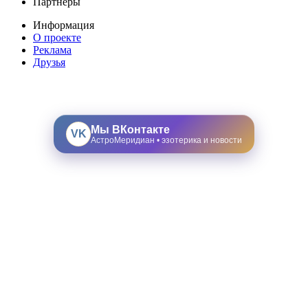
Партнеры
Информация
О проекте
Реклама
Друзья
Мы ВКонтакте
VK
АстроМеридиан • эзотерика и новости