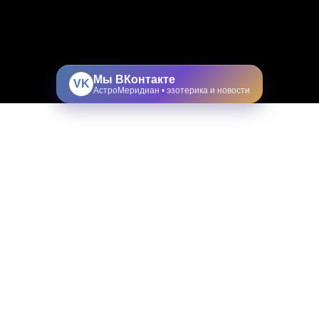
Мы ВКонтакте
VK
АстроМеридиан • эзотерика и новости