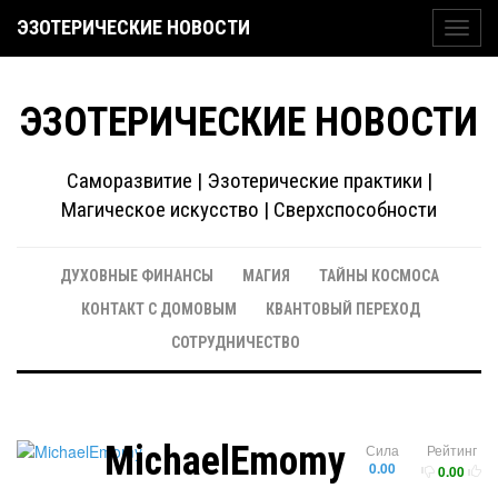
ЭЗОТЕРИЧЕСКИЕ НОВОСТИ
Toggl
navig
ЭЗОТЕРИЧЕСКИЕ НОВОСТИ
Саморазвитие | Эзотерические практики |
Магическое искусство | Сверхспособности
ДУХОВНЫЕ ФИНАНСЫ
МАГИЯ
ТАЙНЫ КОСМОСА
КОНТАКТ С ДОМОВЫМ
КВАНТОВЫЙ ПЕРЕХОД
СОТРУДНИЧЕСТВО
MichaelEmomy
Сила
Рейтинг
0.00
0.00