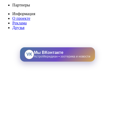
Партнеры
Информация
О проекте
Реклама
Друзья
Мы ВКонтакте
VK
АстроМеридиан • эзотерика и новости