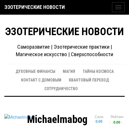
ЭЗОТЕРИЧЕСКИЕ НОВОСТИ
Toggl
navig
ЭЗОТЕРИЧЕСКИЕ НОВОСТИ
Саморазвитие | Эзотерические практики |
Магическое искусство | Сверхспособности
ДУХОВНЫЕ ФИНАНСЫ
МАГИЯ
ТАЙНЫ КОСМОСА
КОНТАКТ С ДОМОВЫМ
КВАНТОВЫЙ ПЕРЕХОД
СОТРУДНИЧЕСТВО
Michaelmabog
Сила
Рейтинг
0.00
0.00