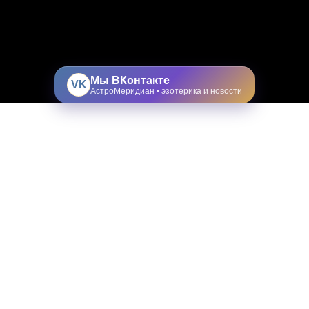
Мы ВКонтакте
VK
АстроМеридиан • эзотерика и новости