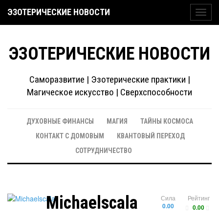
ЭЗОТЕРИЧЕСКИЕ НОВОСТИ
Toggl
navig
ЭЗОТЕРИЧЕСКИЕ НОВОСТИ
Саморазвитие | Эзотерические практики |
Магическое искусство | Сверхспособности
ДУХОВНЫЕ ФИНАНСЫ
МАГИЯ
ТАЙНЫ КОСМОСА
КОНТАКТ С ДОМОВЫМ
КВАНТОВЫЙ ПЕРЕХОД
СОТРУДНИЧЕСТВО
Michaelscala
Сила
Рейтинг
0.00
0.00