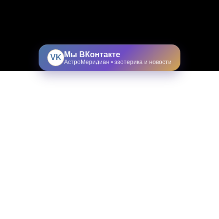
Мы ВКонтакте
VK
АстроМеридиан • эзотерика и новости