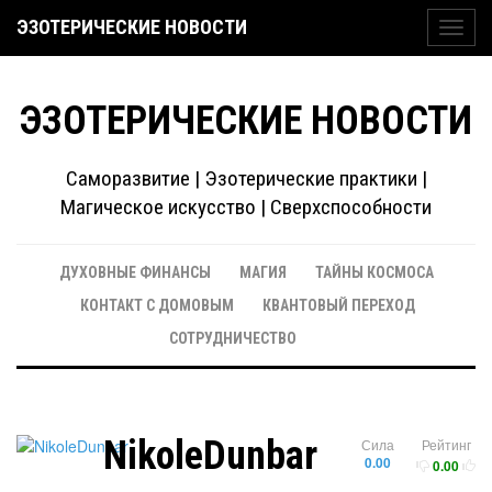
ЭЗОТЕРИЧЕСКИЕ НОВОСТИ
Toggl
navig
ЭЗОТЕРИЧЕСКИЕ НОВОСТИ
Саморазвитие | Эзотерические практики |
Магическое искусство | Сверхспособности
ДУХОВНЫЕ ФИНАНСЫ
МАГИЯ
ТАЙНЫ КОСМОСА
КОНТАКТ С ДОМОВЫМ
КВАНТОВЫЙ ПЕРЕХОД
СОТРУДНИЧЕСТВО
NikoleDunbar
Сила
Рейтинг
0.00
0.00