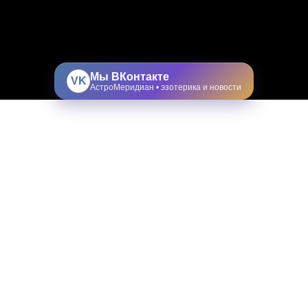
Мы ВКонтакте
VK
АстроМеридиан • эзотерика и новости