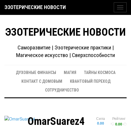
ЭЗОТЕРИЧЕСКИЕ НОВОСТИ
Toggl
navig
ЭЗОТЕРИЧЕСКИЕ НОВОСТИ
Саморазвитие | Эзотерические практики |
Магическое искусство | Сверхспособности
ДУХОВНЫЕ ФИНАНСЫ
МАГИЯ
ТАЙНЫ КОСМОСА
КОНТАКТ С ДОМОВЫМ
КВАНТОВЫЙ ПЕРЕХОД
СОТРУДНИЧЕСТВО
OmarSuarez4
Сила
Рейтинг
0.00
0.00