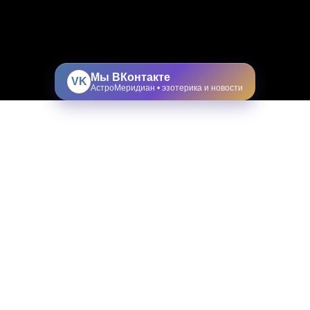
Мы ВКонтакте
VK
АстроМеридиан • эзотерика и новости