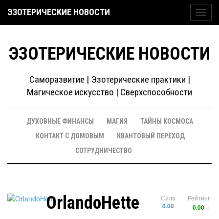
ЭЗОТЕРИЧЕСКИЕ НОВОСТИ
Toggl
navig
ЭЗОТЕРИЧЕСКИЕ НОВОСТИ
Саморазвитие | Эзотерические практики |
Магическое искусство | Сверхспособности
ДУХОВНЫЕ ФИНАНСЫ
МАГИЯ
ТАЙНЫ КОСМОСА
КОНТАКТ С ДОМОВЫМ
КВАНТОВЫЙ ПЕРЕХОД
СОТРУДНИЧЕСТВО
OrlandoHette
Сила
Рейтинг
0.00
0.00