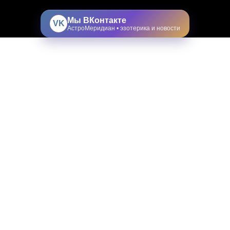
Мы ВКонтакте
VK
АстроМеридиан • эзотерика и новости