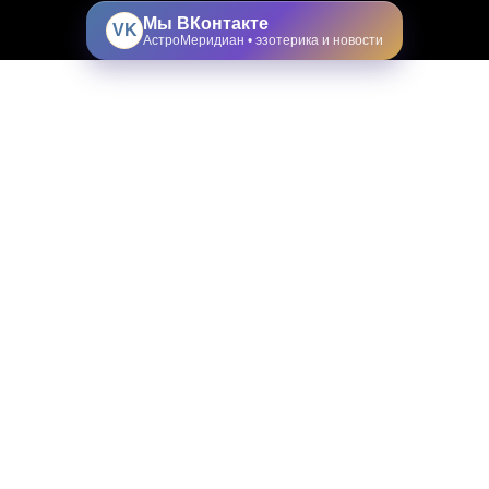
Мы ВКонтакте
VK
АстроМеридиан • эзотерика и новости