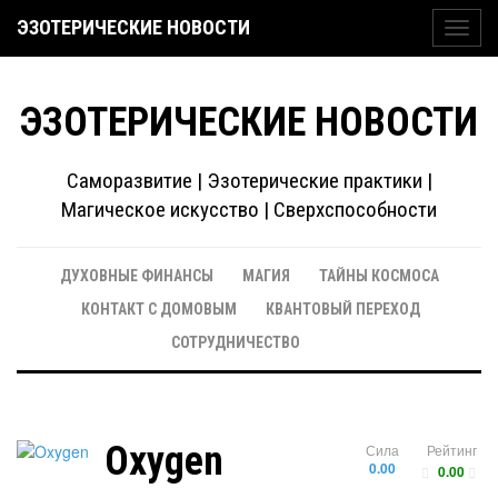
ЭЗОТЕРИЧЕСКИЕ НОВОСТИ
Toggl
navig
ЭЗОТЕРИЧЕСКИЕ НОВОСТИ
Саморазвитие | Эзотерические практики |
Магическое искусство | Сверхспособности
ДУХОВНЫЕ ФИНАНСЫ
МАГИЯ
ТАЙНЫ КОСМОСА
КОНТАКТ С ДОМОВЫМ
КВАНТОВЫЙ ПЕРЕХОД
СОТРУДНИЧЕСТВО
Oxygen
Сила
Рейтинг
0.00
0.00