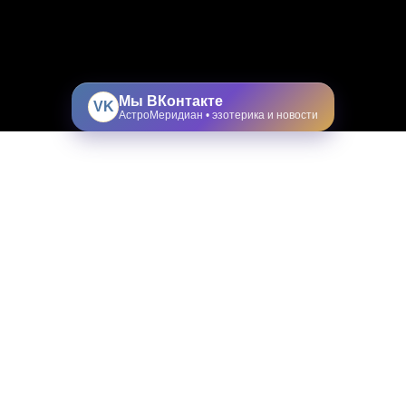
Мы ВКонтакте
VK
АстроМеридиан • эзотерика и новости