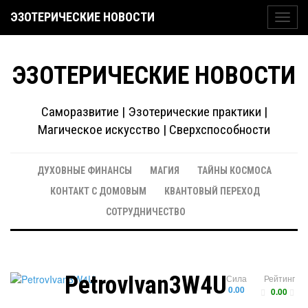
ЭЗОТЕРИЧЕСКИЕ НОВОСТИ
Toggl
navig
ЭЗОТЕРИЧЕСКИЕ НОВОСТИ
Саморазвитие | Эзотерические практики |
Магическое искусство | Сверхспособности
ДУХОВНЫЕ ФИНАНСЫ
МАГИЯ
ТАЙНЫ КОСМОСА
КОНТАКТ С ДОМОВЫМ
КВАНТОВЫЙ ПЕРЕХОД
СОТРУДНИЧЕСТВО
PetrovIvan3W4U
Сила
Рейтинг
0.00
0.00