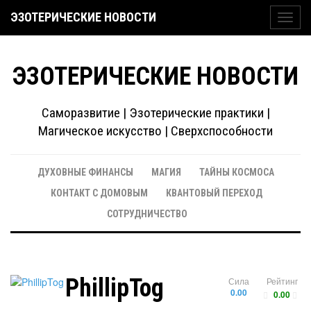
ЭЗОТЕРИЧЕСКИЕ НОВОСТИ
Toggl
navig
ЭЗОТЕРИЧЕСКИЕ НОВОСТИ
Саморазвитие | Эзотерические практики |
Магическое искусство | Сверхспособности
ДУХОВНЫЕ ФИНАНСЫ
МАГИЯ
ТАЙНЫ КОСМОСА
КОНТАКТ С ДОМОВЫМ
КВАНТОВЫЙ ПЕРЕХОД
СОТРУДНИЧЕСТВО
PhillipTog
Сила
Рейтинг
0.00
0.00