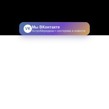
Мы ВКонтакте
VK
АстроМеридиан • эзотерика и новости