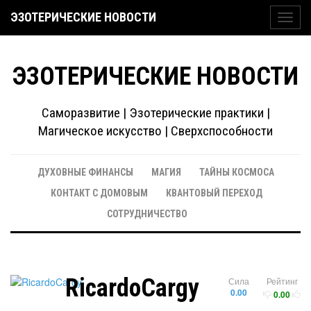
ЭЗОТЕРИЧЕСКИЕ НОВОСТИ
Toggl
navig
ЭЗОТЕРИЧЕСКИЕ НОВОСТИ
Саморазвитие | Эзотерические практики |
Магическое искусство | Сверхспособности
ДУХОВНЫЕ ФИНАНСЫ
МАГИЯ
ТАЙНЫ КОСМОСА
КОНТАКТ С ДОМОВЫМ
КВАНТОВЫЙ ПЕРЕХОД
СОТРУДНИЧЕСТВО
RicardoCargy
Сила
Рейтинг
0.00
0.00