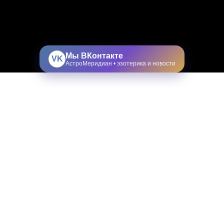
Мы ВКонтакте
VK
АстроМеридиан • эзотерика и новости