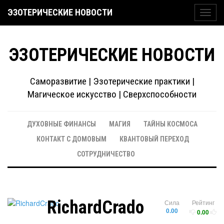
ЭЗОТЕРИЧЕСКИЕ НОВОСТИ
Toggl
navig
ЭЗОТЕРИЧЕСКИЕ НОВОСТИ
Саморазвитие | Эзотерические практики |
Магическое искусство | Сверхспособности
ДУХОВНЫЕ ФИНАНСЫ
МАГИЯ
ТАЙНЫ КОСМОСА
КОНТАКТ С ДОМОВЫМ
КВАНТОВЫЙ ПЕРЕХОД
СОТРУДНИЧЕСТВО
RichardCrado
Сила
Рейтинг
0.00
0.00