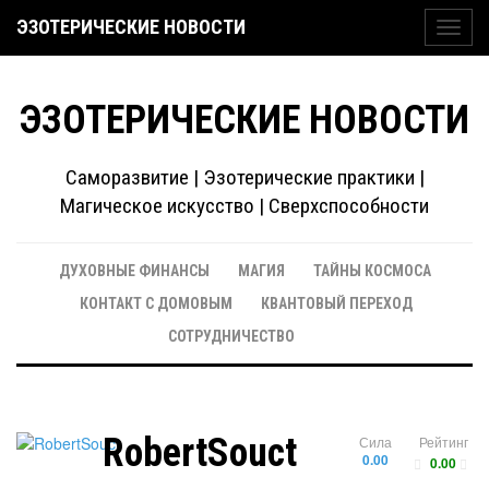
ЭЗОТЕРИЧЕСКИЕ НОВОСТИ
Toggl
navig
ЭЗОТЕРИЧЕСКИЕ НОВОСТИ
Саморазвитие | Эзотерические практики |
Магическое искусство | Сверхспособности
ДУХОВНЫЕ ФИНАНСЫ
МАГИЯ
ТАЙНЫ КОСМОСА
КОНТАКТ С ДОМОВЫМ
КВАНТОВЫЙ ПЕРЕХОД
СОТРУДНИЧЕСТВО
RobertSouct
Сила
Рейтинг
0.00
0.00