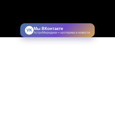
Мы ВКонтакте
VK
АстроМеридиан • эзотерика и новости