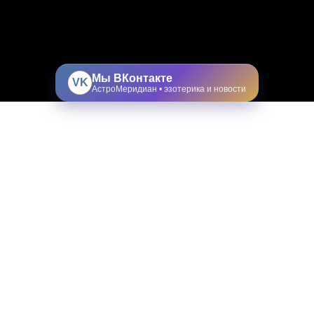
Мы ВКонтакте
VK
АстроМеридиан • эзотерика и новости