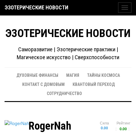
ЭЗОТЕРИЧЕСКИЕ НОВОСТИ
Toggl
navig
ЭЗОТЕРИЧЕСКИЕ НОВОСТИ
Саморазвитие | Эзотерические практики |
Магическое искусство | Сверхспособности
ДУХОВНЫЕ ФИНАНСЫ
МАГИЯ
ТАЙНЫ КОСМОСА
КОНТАКТ С ДОМОВЫМ
КВАНТОВЫЙ ПЕРЕХОД
СОТРУДНИЧЕСТВО
RogerNah
Сила
Рейтинг
0.00
0.00