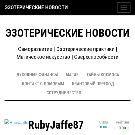
ЭЗОТЕРИЧЕСКИЕ НОВОСТИ
Toggl
navig
ЭЗОТЕРИЧЕСКИЕ НОВОСТИ
Саморазвитие | Эзотерические практики |
Магическое искусство | Сверхспособности
ДУХОВНЫЕ ФИНАНСЫ
МАГИЯ
ТАЙНЫ КОСМОСА
КОНТАКТ С ДОМОВЫМ
КВАНТОВЫЙ ПЕРЕХОД
СОТРУДНИЧЕСТВО
RubyJaffe87
Сила
Рейтинг
0.00
0.00