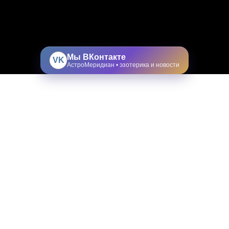
Мы ВКонтакте
VK
АстроМеридиан • эзотерика и новости