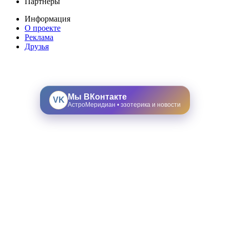
Партнеры
Информация
О проекте
Реклама
Друзья
Мы ВКонтакте
VK
АстроМеридиан • эзотерика и новости