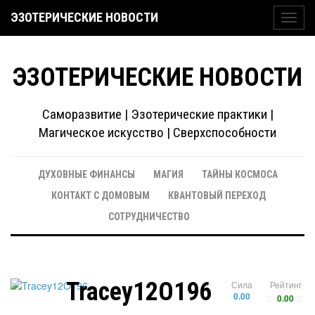
ЭЗОТЕРИЧЕСКИЕ НОВОСТИ
Toggl
navig
ЭЗОТЕРИЧЕСКИЕ НОВОСТИ
Саморазвитие | Эзотерические практики |
Магическое искусство | Сверхспособности
ДУХОВНЫЕ ФИНАНСЫ
МАГИЯ
ТАЙНЫ КОСМОСА
КОНТАКТ С ДОМОВЫМ
КВАНТОВЫЙ ПЕРЕХОД
СОТРУДНИЧЕСТВО
Tracey12O196
Сила
Рейтинг
0.00
0.00