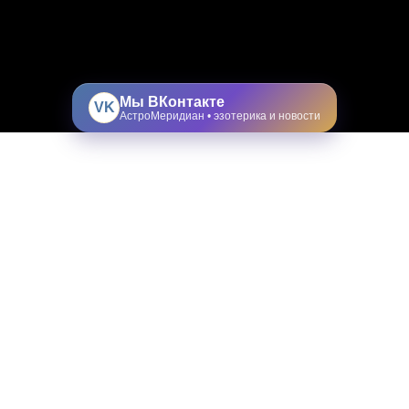
Мы ВКонтакте
VK
АстроМеридиан • эзотерика и новости