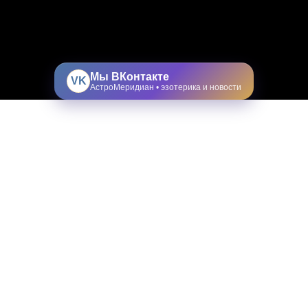
Мы ВКонтакте
VK
АстроМеридиан • эзотерика и новости