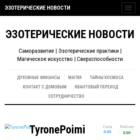
ЭЗОТЕРИЧЕСКИЕ НОВОСТИ
Toggl
navig
ЭЗОТЕРИЧЕСКИЕ НОВОСТИ
Саморазвитие | Эзотерические практики |
Магическое искусство | Сверхспособности
ДУХОВНЫЕ ФИНАНСЫ
МАГИЯ
ТАЙНЫ КОСМОСА
КОНТАКТ С ДОМОВЫМ
КВАНТОВЫЙ ПЕРЕХОД
СОТРУДНИЧЕСТВО
TyronePoimi
Сила
Рейтинг
0.00
0.00