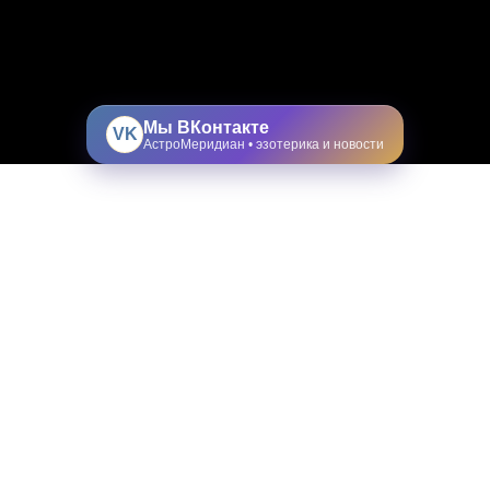
Мы ВКонтакте
VK
АстроМеридиан • эзотерика и новости