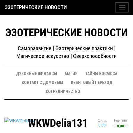
ЭЗОТЕРИЧЕСКИЕ НОВОСТИ
Toggl
navig
ЭЗОТЕРИЧЕСКИЕ НОВОСТИ
Саморазвитие | Эзотерические практики |
Магическое искусство | Сверхспособности
ДУХОВНЫЕ ФИНАНСЫ
МАГИЯ
ТАЙНЫ КОСМОСА
КОНТАКТ С ДОМОВЫМ
КВАНТОВЫЙ ПЕРЕХОД
СОТРУДНИЧЕСТВО
WKWDelia131
Сила
Рейтинг
0.00
0.00