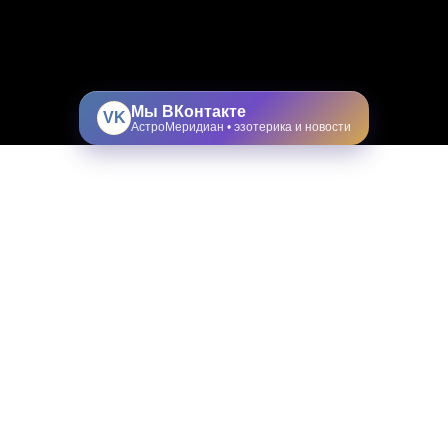
Мы ВКонтакте
VK
АстроМеридиан • эзотерика и новости