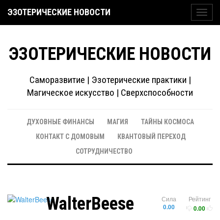
ЭЗОТЕРИЧЕСКИЕ НОВОСТИ
Toggl
navig
ЭЗОТЕРИЧЕСКИЕ НОВОСТИ
Саморазвитие | Эзотерические практики |
Магическое искусство | Сверхспособности
ДУХОВНЫЕ ФИНАНСЫ
МАГИЯ
ТАЙНЫ КОСМОСА
КОНТАКТ С ДОМОВЫМ
КВАНТОВЫЙ ПЕРЕХОД
СОТРУДНИЧЕСТВО
WalterBeese
Сила
Рейтинг
0.00
0.00