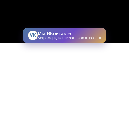
Мы ВКонтакте
VK
АстроМеридиан • эзотерика и новости