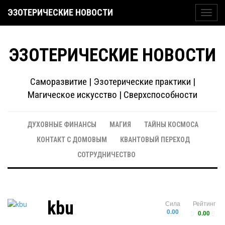
ЭЗОТЕРИЧЕСКИЕ НОВОСТИ
Toggl
navig
ЭЗОТЕРИЧЕСКИЕ НОВОСТИ
Саморазвитие | Эзотерические практики |
Магическое искусство | Сверхспособности
ДУХОВНЫЕ ФИНАНСЫ
МАГИЯ
ТАЙНЫ КОСМОСА
КОНТАКТ С ДОМОВЫМ
КВАНТОВЫЙ ПЕРЕХОД
СОТРУДНИЧЕСТВО
kbu
Сила
Рейтинг
0.00
0.00