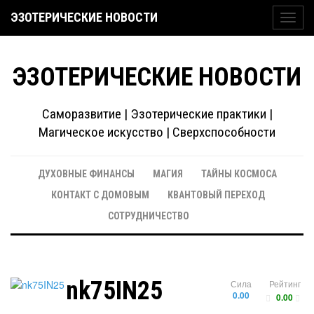
ЭЗОТЕРИЧЕСКИЕ НОВОСТИ
Toggl
navig
ЭЗОТЕРИЧЕСКИЕ НОВОСТИ
Саморазвитие | Эзотерические практики |
Магическое искусство | Сверхспособности
ДУХОВНЫЕ ФИНАНСЫ
МАГИЯ
ТАЙНЫ КОСМОСА
КОНТАКТ С ДОМОВЫМ
КВАНТОВЫЙ ПЕРЕХОД
СОТРУДНИЧЕСТВО
nk75IN25
Сила
Рейтинг
0.00
0.00