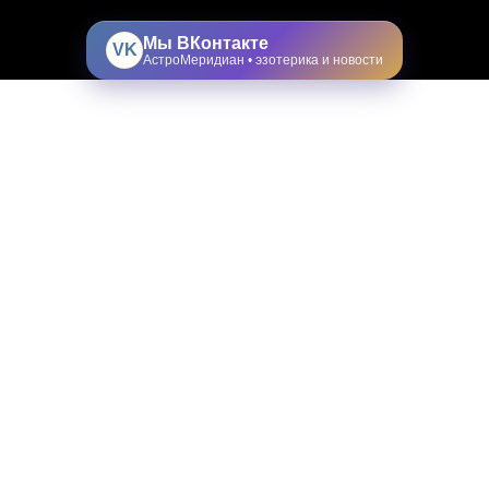
Мы ВКонтакте
VK
АстроМеридиан • эзотерика и новости