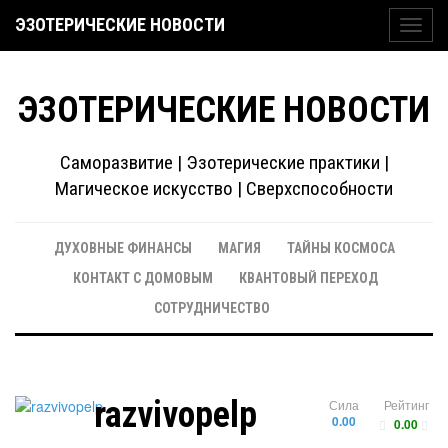
ЭЗОТЕРИЧЕСКИЕ НОВОСТИ
Toggl
navig
ЭЗОТЕРИЧЕСКИЕ НОВОСТИ
Саморазвитие | Эзотерические практики |
Магическое искусство | Сверхспособности
ДУХОВНЫЕ ФИНАНСЫ
МАГИЯ
ТАЙНЫ КОСМОСА
КОНТАКТ С ДОМОВЫМ
КВАНТОВЫЙ ПЕРЕХОД
СОТРУДНИЧЕСТВО
razvivopelp
Сила
Рейтинг
0.00
0.00