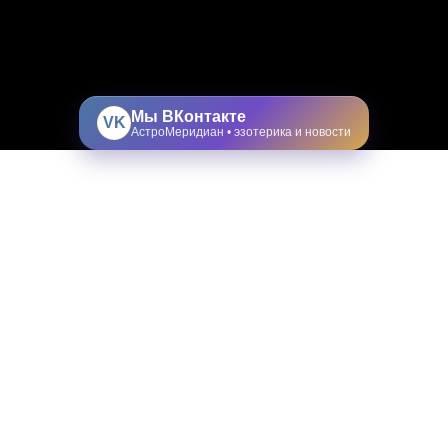
Мы ВКонтакте
VK
АстроМеридиан • эзотерика и новости