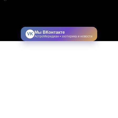
Мы ВКонтакте
VK
АстроМеридиан • эзотерика и новости