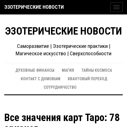
ЭЗОТЕРИЧЕСКИЕ НОВОСТИ
Toggl
navig
ЭЗОТЕРИЧЕСКИЕ НОВОСТИ
Саморазвитие | Эзотерические практики |
Магическое искусство | Сверхспособности
ДУХОВНЫЕ ФИНАНСЫ
МАГИЯ
ТАЙНЫ КОСМОСА
КОНТАКТ С ДОМОВЫМ
КВАНТОВЫЙ ПЕРЕХОД
СОТРУДНИЧЕСТВО
Все значения карт Таро: 78