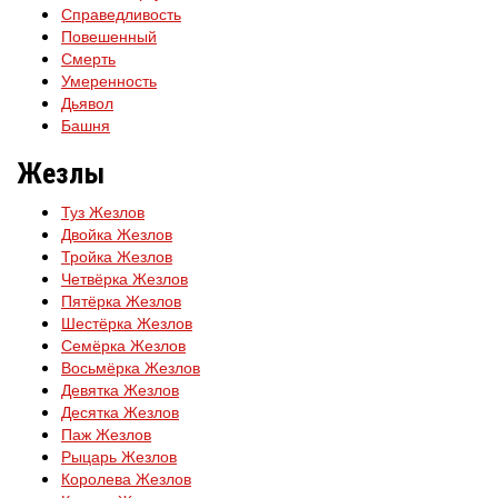
Справедливость
Повешенный
Смерть
Умеренность
Дьявол
Башня
Жезлы
Туз Жезлов
Двойка Жезлов
Тройка Жезлов
Четвёрка Жезлов
Пятёрка Жезлов
Шестёрка Жезлов
Семёрка Жезлов
Восьмёрка Жезлов
Девятка Жезлов
Десятка Жезлов
Паж Жезлов
Рыцарь Жезлов
Королева Жезлов