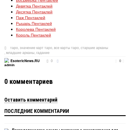
Восьмёрка Пентаклей
Девятка Пентаклей
Десятка Пентаклей
Паж Пентаклей
Рыцарь Пентаклей
Королева Пентаклей
Король Пентаклей
таро
,
значение карт таро
,
все карты таро
,
старшие арканы
,
младшие арканы
,
гадание
0
EsotericNews.RU
0
0
комментариев
Оставить комментарий
ПОСЛЕДНИЕ КОММЕНТАРИИ