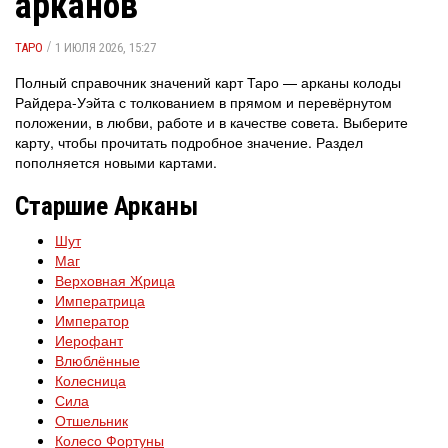
арканов
/
ТАРО
1 ИЮЛЯ 2026, 15:27
Полный справочник значений карт Таро — арканы колоды
Райдера-Уэйта с толкованием в прямом и перевёрнутом
положении, в любви, работе и в качестве совета. Выберите
карту, чтобы прочитать подробное значение. Раздел
пополняется новыми картами.
Старшие Арканы
Шут
Маг
Верховная Жрица
Императрица
Император
Иерофант
Влюблённые
Колесница
Сила
Отшельник
Колесо Фортуны