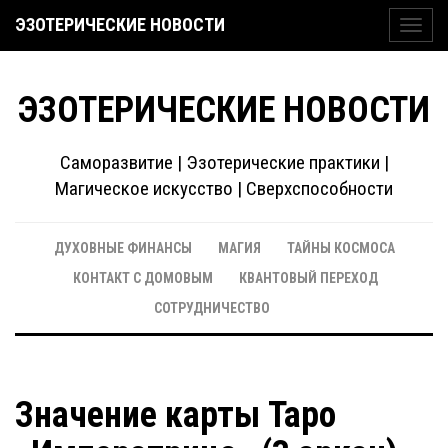
ЭЗОТЕРИЧЕСКИЕ НОВОСТИ
Toggl
navig
ЭЗОТЕРИЧЕСКИЕ НОВОСТИ
Саморазвитие | Эзотерические практики |
Магическое искусство | Сверхспособности
ДУХОВНЫЕ ФИНАНСЫ
МАГИЯ
ТАЙНЫ КОСМОСА
КОНТАКТ С ДОМОВЫМ
КВАНТОВЫЙ ПЕРЕХОД
СОТРУДНИЧЕСТВО
Значение карты Таро