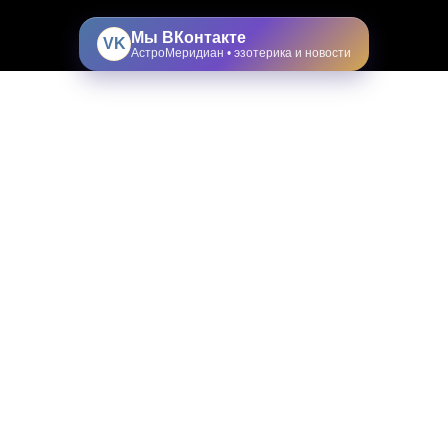
Мы ВКонтакте
VK
АстроМеридиан • эзотерика и новости