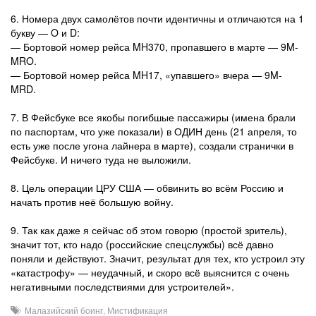
6. Номера двух самолётов почти идентичны и отличаются на 1
букву — O и D:
— Бортовой номер рейса MH370, пропавшего в марте — 9M-
MRO.
— Бортовой номер рейса MH17, «упавшего» вчера — 9M-
MRD.
7. В Фейсбуке все якобы погибшые пассажиры (имена брали
по паспортам, что уже показали) в ОДИН день (21 апреля, то
есть уже после угона лайнера в марте), создали странички в
Фейсбуке. И ничего туда не выложили.
8. Цель операции ЦРУ США — обвинить во всём Россию и
начать против неё большую войну.
9. Так как даже я сейчас об этом говорю (простой зритель),
значит тот, кто надо (российские спецслужбы) всё давно
поняли и действуют. Значит, результат для тех, кто устроил эту
«катастрофу» — неудачный, и скоро всё выяснится с очень
негативными последствиями для устроителей».
Малазийский боинг
,
Мистификация