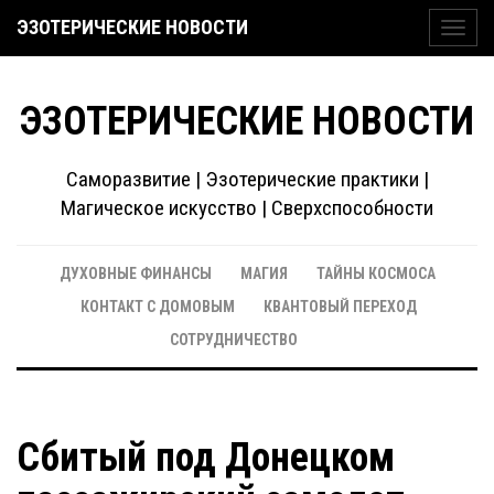
ЭЗОТЕРИЧЕСКИЕ НОВОСТИ
Toggl
navig
ЭЗОТЕРИЧЕСКИЕ НОВОСТИ
Саморазвитие | Эзотерические практики |
Магическое искусство | Сверхспособности
ДУХОВНЫЕ ФИНАНСЫ
МАГИЯ
ТАЙНЫ КОСМОСА
КОНТАКТ С ДОМОВЫМ
КВАНТОВЫЙ ПЕРЕХОД
СОТРУДНИЧЕСТВО
Сбитый под Донецком