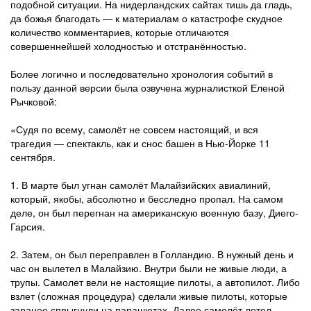
подобной ситуации. На нидерландских сайтах тишь да гладь,
да божья благодать — к материалам о катастрофе скудное
количество комментариев, которые отличаются
совершеннейшей холодностью и отстранённостью.
Более логично и последовательно хронология событий в
пользу данной версии была озвучена журналисткой Еленой
Рычковой:
«Судя по всему, самолёт не совсем настоящий, и вся
трагедия — спектакль, как и снос башен в Нью-Йорке 11
сентября.
1. В марте был угнан самолёт Малайзийских авиалиний,
который, якобы, абсолютно и бесследно пропал. На самом
деле, он был перегнан на американскую военную базу, Диего-
Гарсия.
2. Затем, он был переправлен в Голландию. В нужный день и
час он вылетел в Малайзию. Внутри были не живые люди, а
трупы. Самолет вели не настоящие пилоты, а автопилот. Либо
взлет (сложная процедура) сделали живые пилоты, которые
заранее спрыгнули на парашютах. Далее самолёт летел