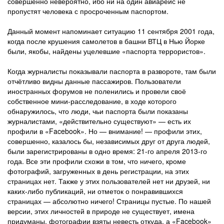
совершенно невероятно, ибо ни на один авиарейс не
пропустят человека с просроченным паспортом.
Данный момент напоминает ситуацию 11 сентября 2001 года,
когда после крушения самолетов в башни ВТЦ в Нью Йорке
были, якобы, найдены уцелевшие «паспорта террористов».
Когда журналисты показывали паспорта в развороте, там были
отчётливо видны данные пассажиров. Пользователи
иностранных форумов не поленились и провели своё
собственное мини-расследование, в ходе которого
обнаружилось, что люди, чьи паспорта были показаны
журналистами, «действительно существуют» — есть их
профили в «Facebook». Но — внимание! — профили этих,
совершенно, казалось бы, независимых друг от друга людей,
были зарегистрированы в одно время: 21-го апреля 2013-го
года. Все эти профили схожи в том, что ничего, кроме
фотографий, загруженных в день регистрации, на этих
страницах нет. Также у этих пользователей нет ни друзей, ни
каких-либо публикаций, ни отметок о понравившихся
страницах — абсолютно ничего! Страницы пустые. По нашей
версии, этих личностей в природе не существует, имена
придуманы, фотографии взяты невесть откуда, а «Facebook»