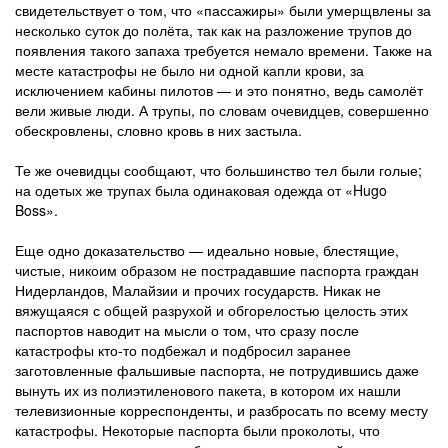
свидетельствует о том, что «пассажиры» были умерщвлены за
несколько суток до полёта, так как на разложение трупов до
появления такого запаха требуется немало времени. Также на
месте катастрофы не было ни одной капли крови, за
исключением кабины пилотов — и это понятно, ведь самолёт
вели живые люди. А трупы, по словам очевидцев, совершенно
обескровлены, словно кровь в них застыла.
Те же очевидцы сообщают, что большинство тел были голые;
на одетых же трупах была одинаковая одежда от «Hugo
Boss».
Еще одно доказательство — идеально новые, блестящие,
чистые, никоим образом не пострадавшие паспорта граждан
Нидерландов, Малайзии и прочих государств. Никак не
вяжущаяся с общей разрухой и обгорелостью целость этих
паспортов наводит на мысли о том, что сразу после
катастрофы кто-то подбежал и подбросил заранее
заготовленные фальшивые паспорта, не потрудившись даже
вынуть их из полиэтиленового пакета, в котором их нашли
телевизионные корреспонденты, и разбросать по всему месту
катастрофы. Некоторые паспорта были проколоты, что