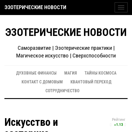
ЭЗОТЕРИЧЕСКИЕ НОВОСТИ
Toggl
navig
ЭЗОТЕРИЧЕСКИЕ НОВОСТИ
Саморазвитие | Эзотерические практики |
Магическое искусство | Сверхспособности
ДУХОВНЫЕ ФИНАНСЫ
МАГИЯ
ТАЙНЫ КОСМОСА
КОНТАКТ С ДОМОВЫМ
КВАНТОВЫЙ ПЕРЕХОД
СОТРУДНИЧЕСТВО
Искусство и
Рейтинг
+1.13