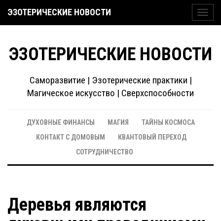
ЭЗОТЕРИЧЕСКИЕ НОВОСТИ
Toggl
navig
ЭЗОТЕРИЧЕСКИЕ НОВОСТИ
Саморазвитие | Эзотерические практики |
Магическое искусство | Сверхспособности
ДУХОВНЫЕ ФИНАНСЫ
МАГИЯ
ТАЙНЫ КОСМОСА
КОНТАКТ С ДОМОВЫМ
КВАНТОВЫЙ ПЕРЕХОД
СОТРУДНИЧЕСТВО
Деревья являются