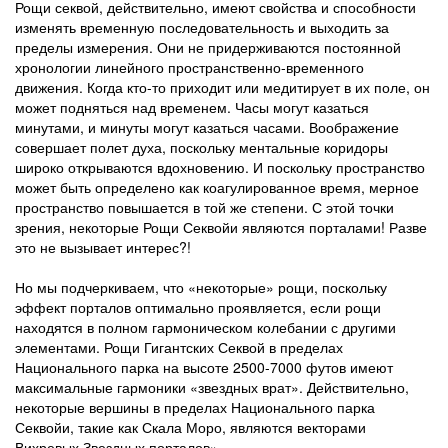
Рощи секвой, действительно, имеют свойства и способности
изменять временную последовательность и выходить за
пределы измерения. Они не придерживаются постоянной
хронологии линейного пространственно-временного
движения. Когда кто-то приходит или медитирует в их поле, он
может подняться над временем. Часы могут казаться
минутами, и минуты могут казаться часами. Воображение
совершает полет духа, поскольку ментальные коридоры
широко открываются вдохновению. И поскольку пространство
может быть определено как коагулированное время, мерное
пространство повышается в той же степени. С этой точки
зрения, некоторые Рощи Секвойи являются порталами! Разве
это не вызывает интерес?!
Но мы подчеркиваем, что «некоторые» рощи, поскольку
эффект порталов оптимально проявляется, если рощи
находятся в полном гармоническом колебании с другими
элементами. Рощи Гигантских Секвой в пределах
Национального парка на высоте 2500-7000 футов имеют
максимальные гармоники «звездных врат». Действительно,
некоторые вершины в пределах Национального парка
Секвойи, такие как Скала Моро, являются векторами
Вихревых Звездных порталов».