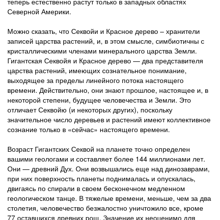
теперь естественно растут только в западных областях
Северной Америки.
Можно сказать, что Секвойи и Красное дерево – хранители
записей царства растений, и, в этом смысле, симбиотичны с
кристаллическими членами минерального царства Земли.
Гигантская Секвойя и Красное дерево — два представителя
царства растений, имеющих сознательное понимание,
выходящее за пределы линейного потока настоящего
времени. Действительно, они знают прошлое, настоящее и, в
некоторой степени, будущее человечества и Земли. Это
отличает Секвойю (и некоторых других), поскольку
значительное число деревьев и растений имеют коллективное
сознание только в «сейчас» настоящего времени.
Возраст Гигантских Секвой на планете точно определен
вашими геологами и составляет более 144 миллионами лет.
Они — древний Дух. Они возвышались еще над динозаврами,
при них поверхность планеты поднималась и опускалась,
двигаясь по спирали в своем бесконечном медленном
геологическом танце. В тяжелые времени, меньше, чем за два
столетия, человечество безжалостно уничтожило все, кроме
77 оставшихся древних рощ. Значение их неоценимо для