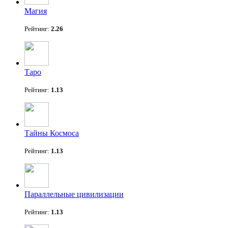
Магия
Рейтинг:
2.26
Таро
Рейтинг:
1.13
Тайны Космоса
Рейтинг:
1.13
Параллельные цивилизации
Рейтинг:
1.13