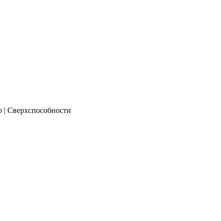
о | Сверхспособности