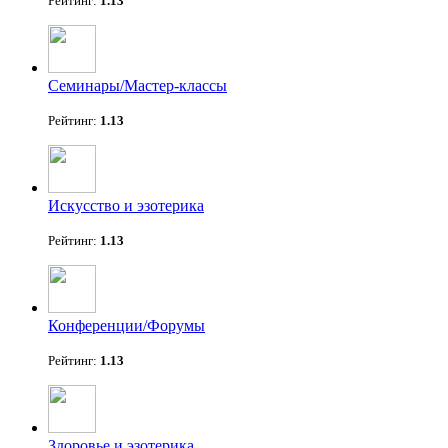
Рейтинг:
1.13
Семинары/Мастер-классы
Рейтинг:
1.13
Искусство и эзотерика
Рейтинг:
1.13
Конференции/Форумы
Рейтинг:
1.13
Здоровье и эзотерика