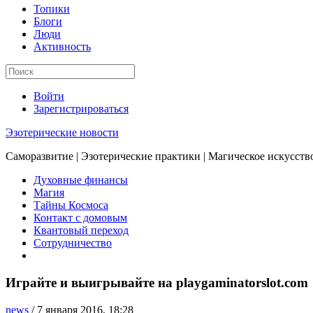
Топики
Блоги
Люди
Активность
Войти
Зарегистрироваться
Эзотерические новости
Саморазвитие | Эзотерические практики | Магическое искусств
Духовные финансы
Магия
Тайны Космоса
Контакт с домовым
Квантовый переход
Сотрудничество
Играйте и выигрывайте на playgaminatorslot.com
news
/
7 января 2016, 18:28