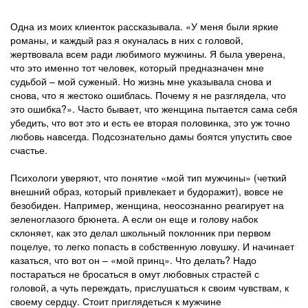
Одна из моих клиенток рассказывала. «У меня были яркие
романы, и каждый раз я окуналась в них с головой,
жертвовала всем ради любимого мужчины. Я была уверена,
что это именно тот человек, который предназначен мне
судьбой – мой суженый. Но жизнь мне указывала снова и
снова, что я жестоко ошиблась. Почему я не разглядела, что
это ошибка?». Часто бывает, что женщина пытается сама себя
убедить, что вот это и есть ее вторая половинка, это уж точно
любовь навсегда. Подсознательно дамы боятся упустить свое
счастье.
Психологи уверяют, что понятие «мой тип мужчины» (четкий
внешний образ, который привлекает и будоражит), вовсе не
безобиден. Например, женщина, неосознанно реагирует на
зеленоглазого брюнета. А если он еще и голову набок
склоняет, как это делал школьный поклонник при первом
поцелуе, то легко попасть в собственную ловушку. И начинает
казаться, что вот он – «мой принц». Что делать? Надо
постараться не бросаться в омут любовных страстей с
головой, а чуть переждать, прислушаться к своим чувствам, к
своему сердцу. Стоит приглядеться к мужчине