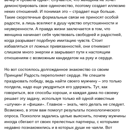
демонстрировать свое одиночество, поэтому создает иллюзию
неких отношений. И понимая это – страдает еще больше.
Такие скоротечные формальные связи не приносят особой
радости, а лишь вселяют в душу чувство опустошенности и
неуверенности. А правда жизни заключается в том, что
женщина начинает себя чувствовать свободней и радостней,
когда разрывает подобную имитацию чувств. Стоит
избавляться от ложных привязанностей, они отнимают
слишком много энергии и закрывают пути к настоящим
отношениям с возможным кандидатом на руку и сердце.
Но вот состоялось долгожданное знакомство со своим
Принцем! Радость переполняет сердце. Не спешите
праздновать победу, ведь найти своего мужчину – это только
полдела, надо еще умудриться его удержать. Тут, как
говориться, все способы хороши, и каждая дама по-своему
решает эту задачу, используя только ей одной известные
«штучки» и «фишки». Главное – знать, чего делать не следует.
Возможно, в этом вам помогут результаты психологического
опроса. Психологи задались целью выяснить, почему мужчины
иногда сбегают от своих прелестных партнерш, с которыми
недавно познакомились и в которых души не чаяли. Вот