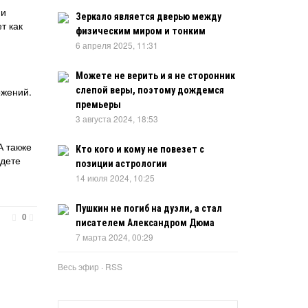
 и
Зеркало является дверью между
ет как
физическим миром и тонким
6 апреля 2025, 11:31
Можете не верить и я не сторонник
ожений.
слепой веры, поэтому дождемся
премьеры
3 августа 2024, 18:53
А также
Кто кого и кому не повезет с
удете
позиции астрологии
14 июля 2024, 10:25
Пушкин не погиб на дуэли, а стал
0
писателем Александром Дюма
7 марта 2024, 00:29
Весь эфир
·
RSS