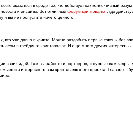
всего оказаться в среде тех, кто действует как коллективный разум
 новости и инсайты. Вот отличный
форум криптовалют
, где действу
у и вы не пропустите ничего ценного.
ех, кто уже давно в крипте. Можно раздобыть первые токены без вл
ть асом в трейдинге криптовалют. И еще много других интересных
и своих идей. Там вы найдете и партнеров, и нужные вам кадры. 
омьюнити интересного вам криптовалютного проекта. Главное – б
мире.