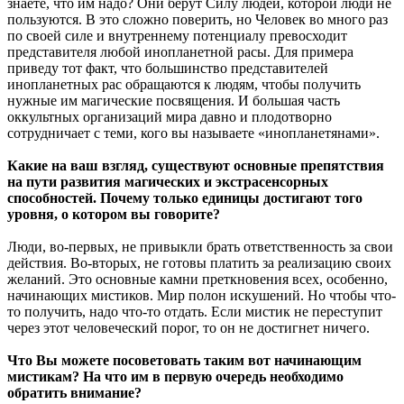
знаете, что им надо? Они берут Силу людей, которой люди не
пользуются. В это сложно поверить, но Человек во много раз
по своей силе и внутреннему потенциалу превосходит
представителя любой инопланетной расы. Для примера
приведу тот факт, что большинство представителей
инопланетных рас обращаются к людям, чтобы получить
нужные им магические посвящения. И большая часть
оккультных организаций мира давно и плодотворно
сотрудничает с теми, кого вы называете «инопланетянами».
Какие на ваш взгляд, существуют основные препятствия
на пути развития магических и экстрасенсорных
способностей. Почему только единицы достигают того
уровня, о котором вы говорите?
Люди, во-первых, не привыкли брать ответственность за свои
действия. Во-вторых, не готовы платить за реализацию своих
желаний. Это основные камни преткновения всех, особенно,
начинающих мистиков. Мир полон искушений. Но чтобы что-
то получить, надо что-то отдать. Если мистик не переступит
через этот человеческий порог, то он не достигнет ничего.
Что Вы можете посоветовать таким вот начинающим
мистикам? На что им в первую очередь необходимо
обратить внимание?