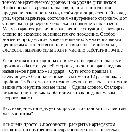
тонком энергетическом уровне, и на уровне физическом.
Чтобы попасть в ряды сталкеров, одной генетической
предрасположенности мало, необходим определенный склад
ума, черты характера, состояния «внутреннего стержня». Вот
Сталкеры и проверяют человека на наличие этих качеств.
Маку создаются различные жизненные ситуации, в которых
словно на экзамене оценивается его поведение. Особое
значение придается легкому отношению к «материальным
ценностям », ответственности за свои слова и поступки,
смелости, наличию силы воли и умению работать в группе.
Если человек хоть один раз за время проверки Сталкерами
проявил себя не с лучшей стороны, то он попадает под так
называемое правило «13 удара». Суть этого правила в
следующем: «Если настенные часы вместо 12 раз однажды
пробили 13 боев, то их не нужно ремонтировать — их нужно
выкинуть и купить новые часы ». Одним словом, Сталкеры
никогда и ни при каких обстоятельствах не дают макам
второго шанса.
Вас, наверное, интересует вопрос, а что становится с такими
маками потом?
Все очень просто. Способности, раскрытые артефактом
остаются, но внутренняя предрасположенность пересекать