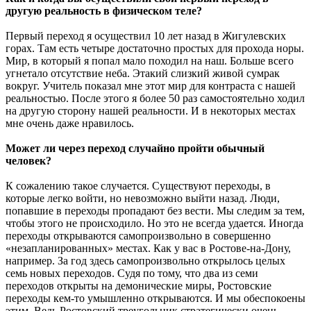
другую реальность в физическом теле?
Первый переход я осуществил 10 лет назад в Жигулевских
горах. Там есть четыре достаточно простых для прохода норы.
Мир, в который я попал мало походил на наш. Больше всего
угнетало отсутствие неба. Этакий слизкий живой сумрак
вокруг. Учитель показал мне этот мир для контраста с нашей
реальностью. После этого я более 50 раз самостоятельно ходил
на другую сторону нашей реальности. И в некоторых местах
мне очень даже нравилось.
Может ли через переход случайно пройти обычный
человек?
К сожалению такое случается. Существуют переходы, в
которые легко войти, но невозможно выйти назад. Люди,
попавшие в переходы пропадают без вести. Мы следим за тем,
чтобы этого не происходило. Но это не всегда удается. Иногда
переходы открываются самопроизвольно в совершенно
«незапланированных» местах. Как у вас в Ростове-на-Дону,
например. За год здесь самопроизвольно открылось целых
семь новых переходов. Судя по тому, что два из семи
переходов открыты на демонические миры, Ростовские
переходы кем-то умышленно открываются. И мы обеспокоены
этим. Ведь Ростовский треугольник стратегически очень