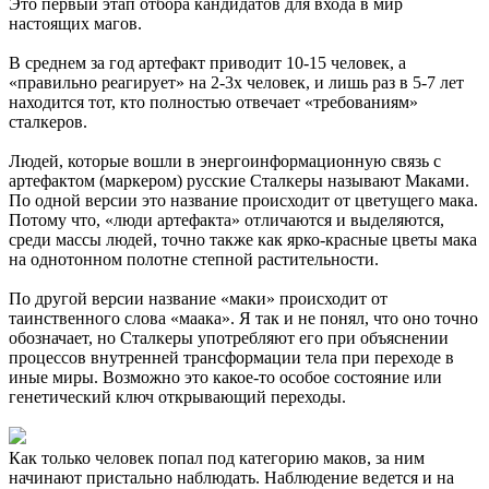
Это первый этап отбора кандидатов для входа в мир
настоящих магов.
В среднем за год артефакт приводит 10-15 человек, а
«правильно реагирует» на 2-3х человек, и лишь раз в 5-7 лет
находится тот, кто полностью отвечает «требованиям»
сталкеров.
Людей, которые вошли в энергоинформационную связь с
артефактом (маркером) русские Сталкеры называют Маками.
По одной версии это название происходит от цветущего мака.
Потому что, «люди артефакта» отличаются и выделяются,
среди массы людей, точно также как ярко-красные цветы мака
на однотонном полотне степной растительности.
По другой версии название «маки» происходит от
таинственного слова «маака». Я так и не понял, что оно точно
обозначает, но Сталкеры употребляют его при объяснении
процессов внутренней трансформации тела при переходе в
иные миры. Возможно это какое-то особое состояние или
генетический ключ открывающий переходы.
Как только человек попал под категорию маков, за ним
начинают пристально наблюдать. Наблюдение ведется и на