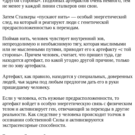
«другой стороны». Подобных артефактов очень немного, тем
не менее у каждой линии сталкеров они свои.
Затем Сталкеры «пускают нить» — особый энергетический
след, на который и реагируют люди с генетической
предрасположенностью к переходам.
Поймав нить, человек чувствует внутренний зов,
непреодолимую и необъяснимую тягу, которая мыслимыми
или не мысленными путями, приводит его к артефакту «с той
стороны». Причем человек, считает, что пришел туда, где
находится артефакт, по какой угодно другой причине, только
не по зову артефакта.
Артефакт, как правило, находится у специальных, доверенных
людей, чья задача под любым предлогом дать его в руки
пришедшему человеку.
Если у человека, есть нужные предрасположенности, то
артефакт войдет в особую энергетическую связь с физическим
телом и активизирует ген, отвечающий за переходы в другие
реальности. Как следствие у человека происходит толчок в
осознании собственной Силы и активизируются
экстрасенсорные способности.