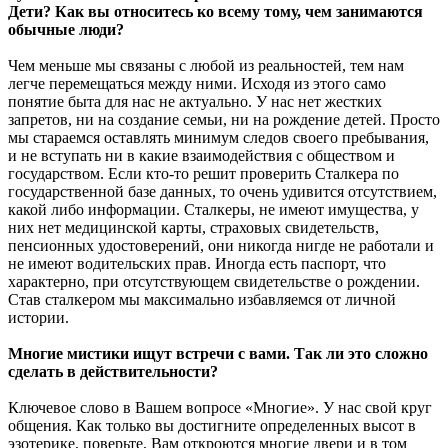
Дети? Как вы относитесь ко всему тому, чем занимаются
обычные люди?
Чем меньше мы связаны с любой из реальностей, тем нам
легче перемещаться между ними. Исходя из этого само
понятие быта для нас не актуально. У нас нет жестких
запретов, ни на создание семьи, ни на рождение детей. Просто
мы стараемся оставлять минимум следов своего пребывания,
и не вступать ни в какие взаимодействия с обществом и
государством. Если кто-то решит проверить Сталкера по
государственной базе данных, то очень удивится отсутствием,
какой либо информации. Сталкеры, не имеют имущества, у
них нет медицинской карты, страховых свидетельств,
пенсионных удостоверений, они никогда нигде не работали и
не имеют водительских прав. Иногда есть паспорт, что
характерно, при отсутствующем свидетельстве о рождении.
Став сталкером мы максимально избавляемся от личной
истории.
Многие мистики ищут встречи с вами. Так ли это сложно
сделать в действительности?
Ключевое слово в Вашем вопросе «Многие». У нас свой круг
общения. Как только вы достигните определенных высот в
эзотерике, поверьте, Вам откроются многие двери и в том