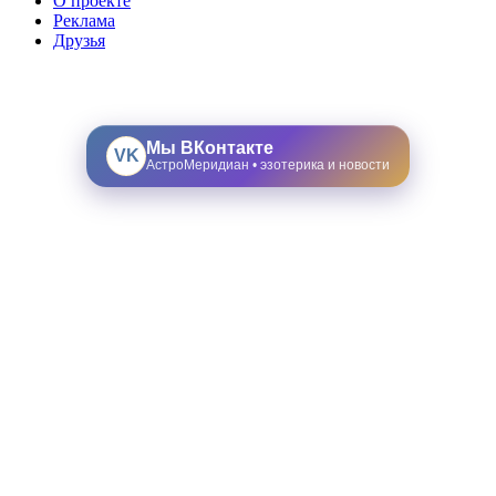
О проекте
Реклама
Друзья
Мы ВКонтакте
VK
АстроМеридиан • эзотерика и новости