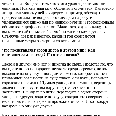
числе наша. Вопрос в том, что этого уровня достигают лишь
единицы. Поэтому наш круг общения и столь узок. Интересно
ли практикующему нейрохирургу, например, обсуждать
профессиональные вопросы со слесарем на досуге
увлекающимся книжками по нейрохирургии? Профессионалы
общаются с профессионалами. Мало того, я даже скажу, что
вы можете найти нас этой зимой на магическом круге в г.
Стамбуле, где как известно, каждый год собираются
признанные метры эзотерики со всего мира.
Что представляет собой дверь в другой мир? Как
выглядит сам переход? На что он похож?
Дверей в другой мир нет, и никогда не было. Представьте, что
вы идете по лесной дороге, петляете среди деревьев, потом
выходите на опушку, и попадаете в место, которое в вашей
привычной реальности не существует. Или взять, например,
городские переходы. Шумная улица, сотни машин, вереницы
людей и в этой суете вы вдруг видите четкие линии
лабиринта. Вы идете по нити, переходите с одной стороны
улицы на другую, ходите по кругу, совершаете совершенно
нелогичные с точки зрения прохожих зигзаги. И вот вокруг
вас дома, но они уже другие…
Как и когда вы осуществили свой первый переход в