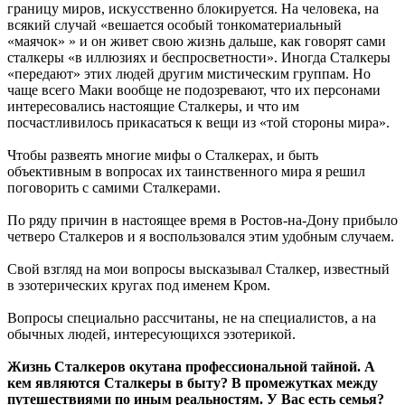
границу миров, искусственно блокируется. На человека, на
всякий случай «вешается особый тонкоматериальный
«маячок» » и он живет свою жизнь дальше, как говорят сами
сталкеры «в иллюзиях и беспросветности». Иногда Сталкеры
«передают» этих людей другим мистическим группам. Но
чаще всего Маки вообще не подозревают, что их персонами
интересовались настоящие Сталкеры, и что им
посчастливилось прикасаться к вещи из «той стороны мира».
Чтобы развеять многие мифы о Сталкерах, и быть
объективным в вопросах их таинственного мира я решил
поговорить с самими Сталкерами.
По ряду причин в настоящее время в Ростов-на-Дону прибыло
четверо Сталкеров и я воспользовался этим удобным случаем.
Свой взгляд на мои вопросы высказывал Сталкер, известный
в эзотерических кругах под именем Кром.
Вопросы специально рассчитаны, не на специалистов, а на
обычных людей, интересующихся эзотерикой.
Жизнь Сталкеров окутана профессиональной тайной. А
кем являются Сталкеры в быту? В промежутках между
путешествиями по иным реальностям. У Вас есть семья?