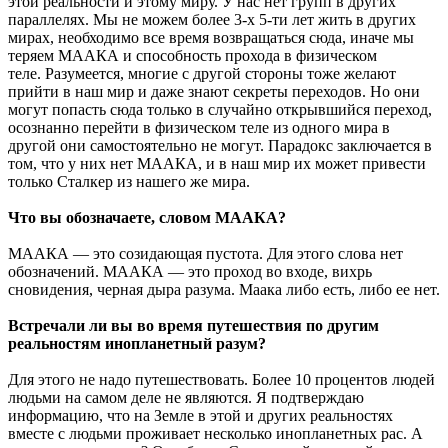
этой реальности и этому миру. У нас нет групп в других
параллелях. Мы не можем более 3-х 5-ти лет жить в других
мирах, необходимо все время возвращаться сюда, иначе мы
теряем МААКА и способность прохода в физическом
теле. Разумеется, многие с другой стороны тоже желают
прийти в наш мир и даже знают секреты переходов. Но они
могут попасть сюда только в случайно открывшийся переход,
осознанно перейти в физическом теле из одного мира в
другой они самостоятельно не могут. Парадокс заключается в
том, что у них нет МААКА, и в наш мир их может привести
только Сталкер из нашего же мира.
Что вы обозначаете, словом МААКА?
МААКА — это созидающая пустота. Для этого слова нет
обозначений. МААКА — это проход во входе, вихрь
сновидения, черная дыра разума. Маака либо есть, либо ее нет.
Встречали ли вы во время путешествия по другим
реальностям инопланетный разум?
Для этого не надо путешествовать. Более 10 процентов людей
людьми на самом деле не являются. Я подтверждаю
информацию, что на Земле в этой и других реальностях
вместе с людьми проживает несколько инопланетных рас. А