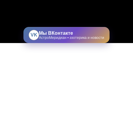
Мы ВКонтакте
VK
АстроМеридиан • эзотерика и новости