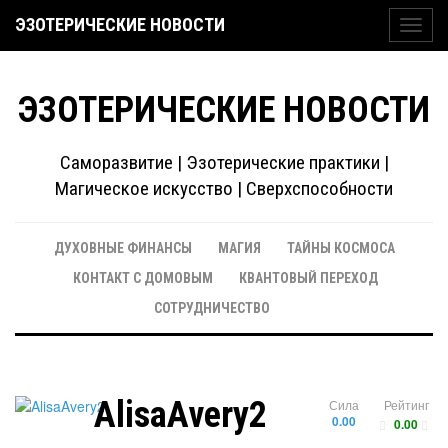
ЭЗОТЕРИЧЕСКИЕ НОВОСТИ
Toggl
navig
ЭЗОТЕРИЧЕСКИЕ НОВОСТИ
Саморазвитие | Эзотерические практики |
Магическое искусство | Сверхспособности
ДУХОВНЫЕ ФИНАНСЫ
МАГИЯ
ТАЙНЫ КОСМОСА
КОНТАКТ С ДОМОВЫМ
КВАНТОВЫЙ ПЕРЕХОД
СОТРУДНИЧЕСТВО
AlisaAvery2
Сила
Рейтинг
0.00
0.00