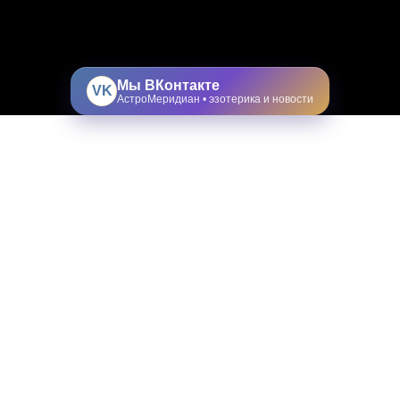
Мы ВКонтакте
VK
АстроМеридиан • эзотерика и новости