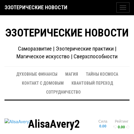
ЭЗОТЕРИЧЕСКИЕ НОВОСТИ
Toggl
navig
ЭЗОТЕРИЧЕСКИЕ НОВОСТИ
Саморазвитие | Эзотерические практики |
Магическое искусство | Сверхспособности
ДУХОВНЫЕ ФИНАНСЫ
МАГИЯ
ТАЙНЫ КОСМОСА
КОНТАКТ С ДОМОВЫМ
КВАНТОВЫЙ ПЕРЕХОД
СОТРУДНИЧЕСТВО
AlisaAvery2
Сила
Рейтинг
0.00
0.00