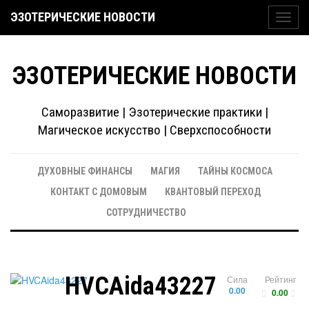
ЭЗОТЕРИЧЕСКИЕ НОВОСТИ
Toggl
navig
ЭЗОТЕРИЧЕСКИЕ НОВОСТИ
Саморазвитие | Эзотерические практики |
Магическое искусство | Сверхспособности
ДУХОВНЫЕ ФИНАНСЫ
МАГИЯ
ТАЙНЫ КОСМОСА
КОНТАКТ С ДОМОВЫМ
КВАНТОВЫЙ ПЕРЕХОД
СОТРУДНИЧЕСТВО
HVCAida43227
Сила
Рейтинг
0.00
0.00