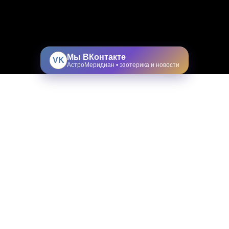
Мы ВКонтакте
VK
АстроМеридиан • эзотерика и новости