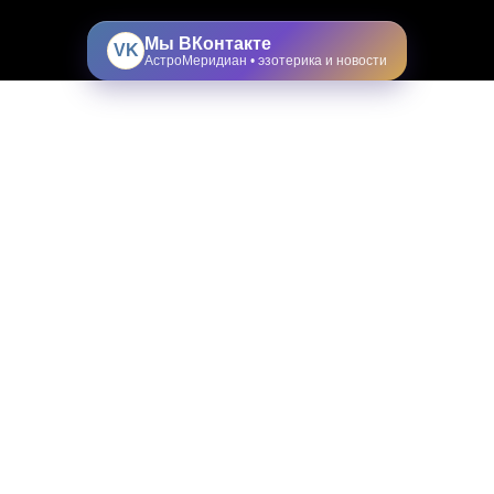
Мы ВКонтакте
VK
АстроМеридиан • эзотерика и новости