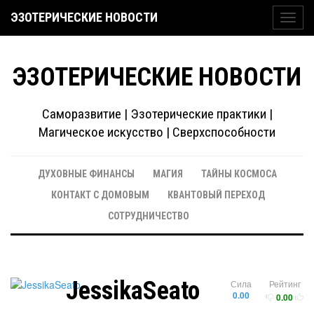
ЭЗОТЕРИЧЕСКИЕ НОВОСТИ
Toggl
navig
ЭЗОТЕРИЧЕСКИЕ НОВОСТИ
Саморазвитие | Эзотерические практики |
Магическое искусство | Сверхспособности
ДУХОВНЫЕ ФИНАНСЫ
МАГИЯ
ТАЙНЫ КОСМОСА
КОНТАКТ С ДОМОВЫМ
КВАНТОВЫЙ ПЕРЕХОД
СОТРУДНИЧЕСТВО
JessikaSeato
Сила
Рейтинг
0.00
0.00